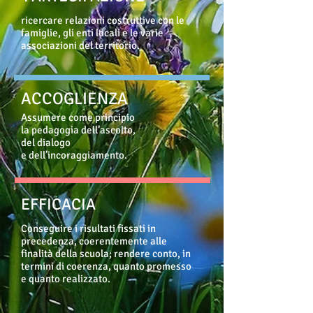
ricercare relazioni costruttive con le
famiglie, gli enti locali e le varie
associazioni del territorio.
ACCOGLIENZA
Assumere come principio
la pedagogia dell’ascolto,
del dialogo
e dell’incoraggiamento.
EFFICACIA
Conseguire i risultati
fissati in
precedenza, coerentemente alle
finalità della scuola; rendere conto, in
termini di coerenza, quanto promesso
e quanto realizzato.