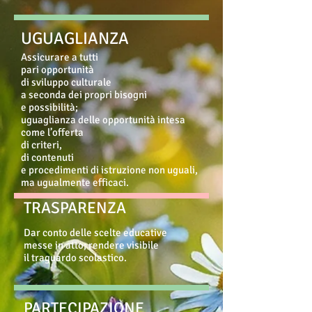
UGUAGLIANZA
Assicurare a tutti
pari opportunità
di sviluppo culturale
a seconda dei propri bisogni
e possibilità;
uguaglianza delle opportunità intesa
come l’offerta
di criteri,
di contenuti
e procedimenti di istruzione non uguali,
ma ugualmente efficaci.
TRASPARENZA
Dar conto delle scelte educative
messe in atto; rendere visibile
il traguardo scolastico.
PARTECIPAZIONE